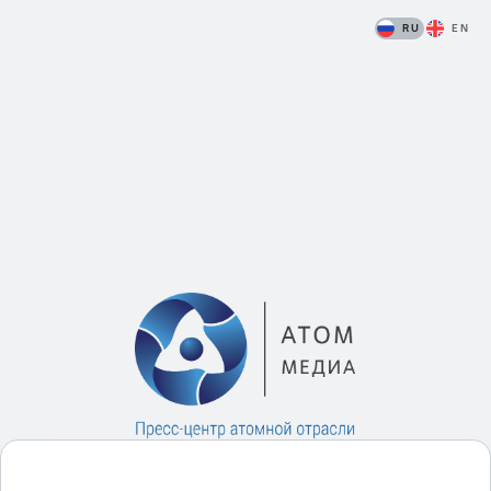
RU
EN