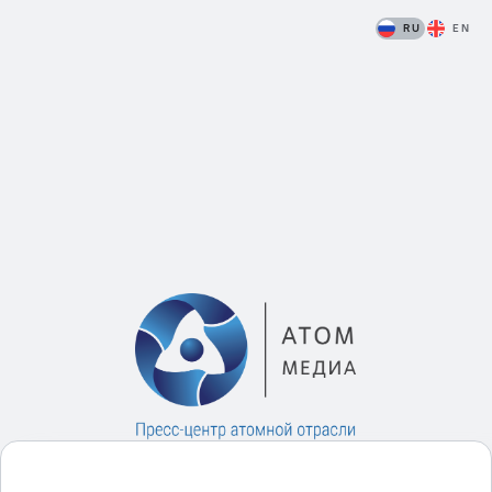
RU
EN