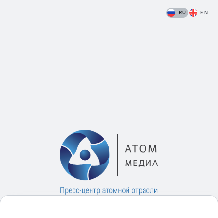
RU
EN