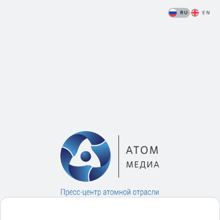
RU
EN