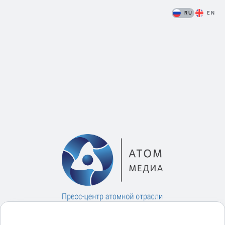
RU
EN