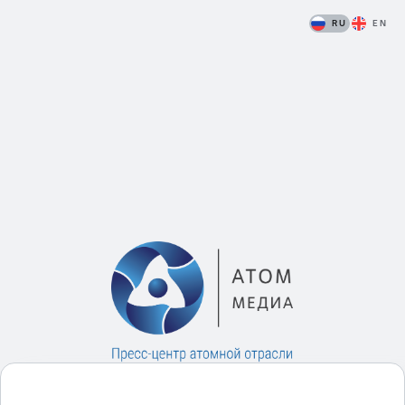
RU
EN