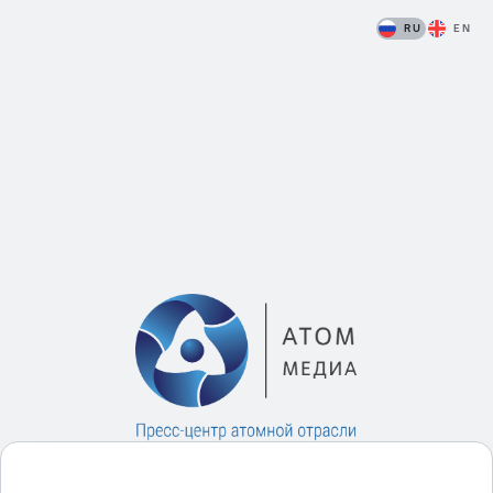
RU
EN