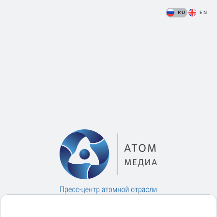
RU
EN