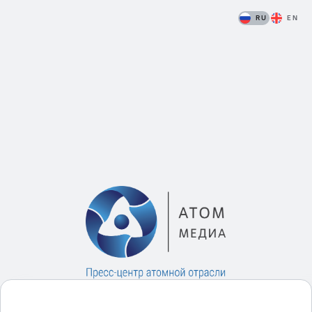
RU
EN