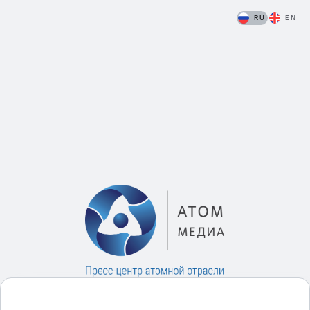
RU
EN