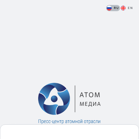
RU
EN