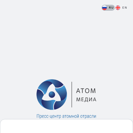
RU
EN