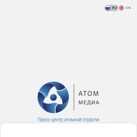
RU
EN