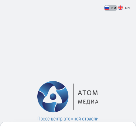
RU
EN