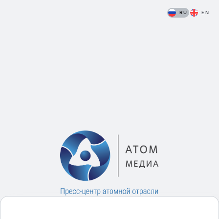
RU
EN