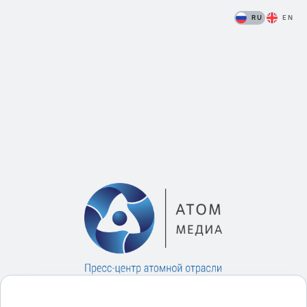
RU
EN