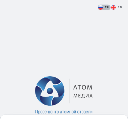
RU
EN