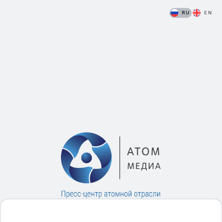
RU
EN