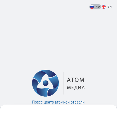
RU
EN