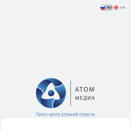
RU
EN