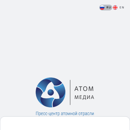
RU
EN