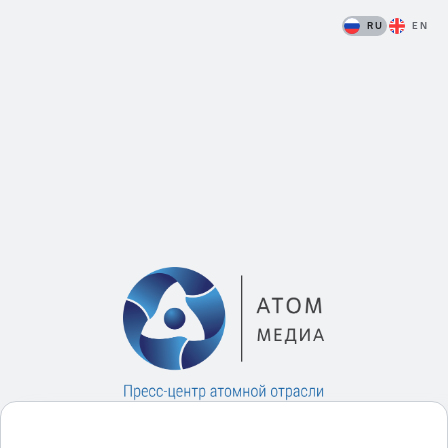
RU
EN