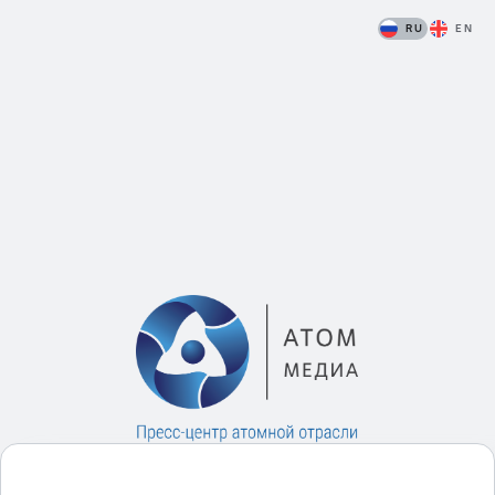
RU
EN