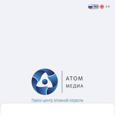
RU
EN