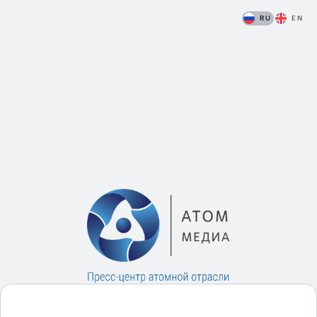
RU
EN