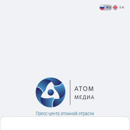
RU
EN