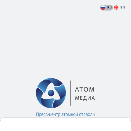
RU
EN