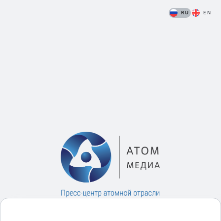
RU
EN