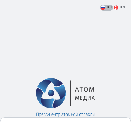
RU
EN