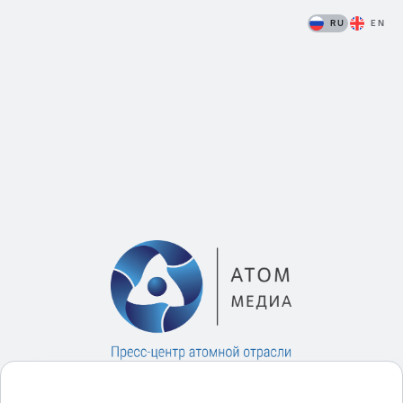
RU
EN