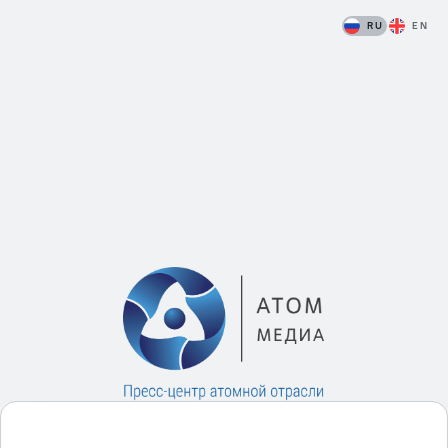
RU
EN