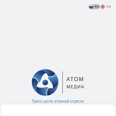
RU
EN