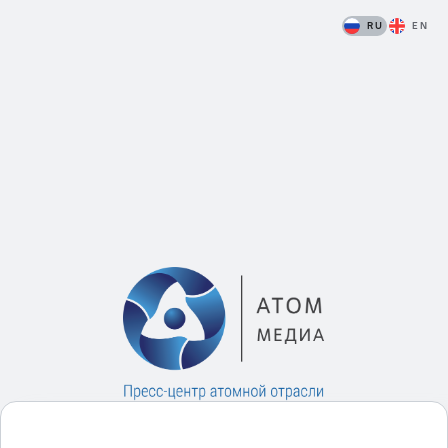
RU
EN