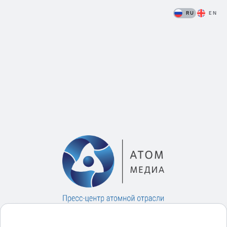
RU
EN