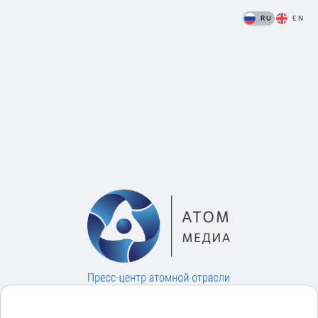
RU
EN