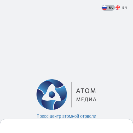
RU
EN