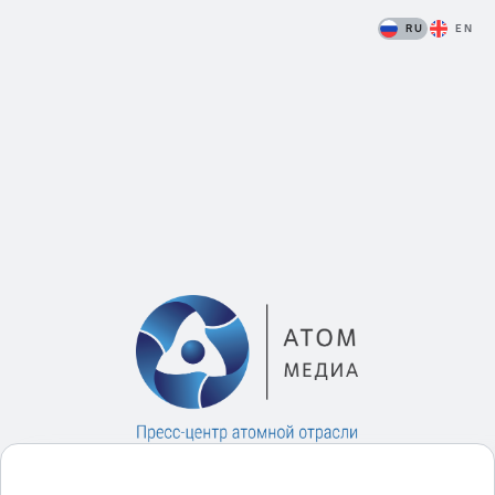
RU
EN