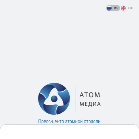
RU
EN