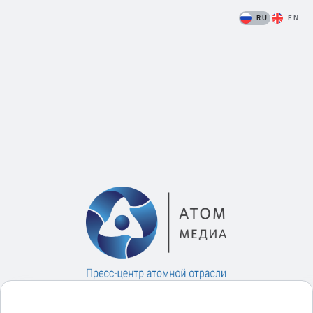
RU
EN