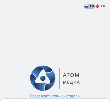
RU
EN