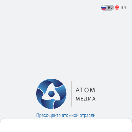
RU
EN