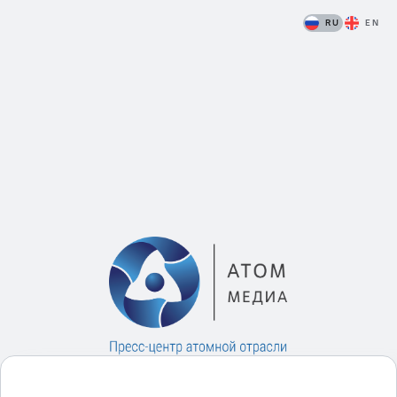
RU
EN