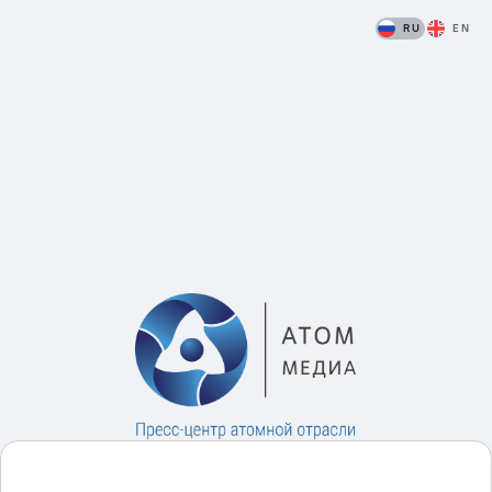
RU
EN