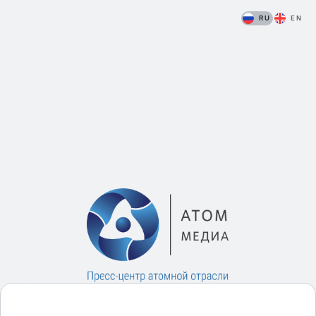
RU
EN