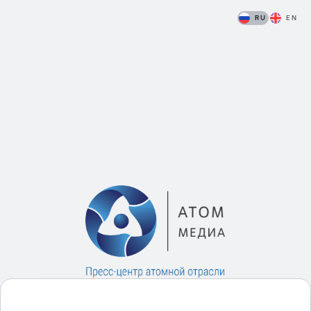
RU
EN