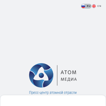
RU
EN