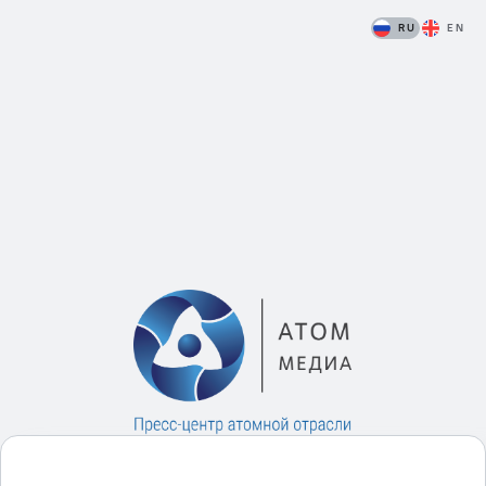
RU
EN