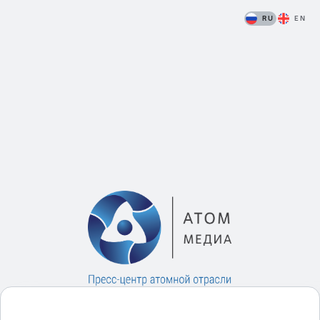
RU
EN